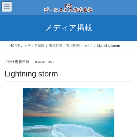
コ
ナ
ン
ビ
テ
ゲ
ン
ー
メディア掲載
ツ
シ
へ
ョ
ス
ン
HOME
メディア掲載
密漁対策・海上防犯について
Lightning storm
キ
に
ッ
移
プ
動
/ 最終更新日時 :
masao-pss
Lightning storm