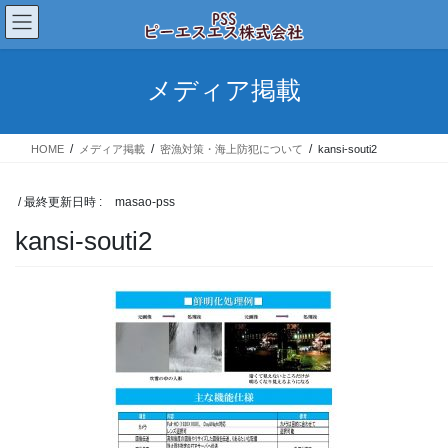
コ
ナ
ン
ビ
テ
ゲ
ン
ー
メディア掲載
ツ
シ
へ
ョ
ス
ン
HOME
メディア掲載
密漁対策・海上防犯について
kansi-souti2
キ
に
ッ
移
プ
動
/ 最終更新日時 :
masao-pss
kansi-souti2