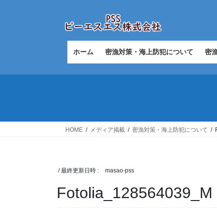
コ
ナ
ン
ビ
テ
ゲ
ン
ー
ツ
シ
ホーム
密漁対策・海上防犯について
密
へ
ョ
ス
ン
キ
に
ッ
移
プ
動
HOME
メディア掲載
密漁対策・海上防犯について
/ 最終更新日時 :
masao-pss
Fotolia_128564039_M