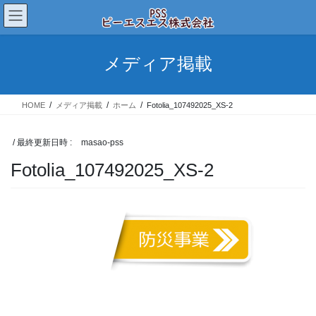
コ
ナ
ン
ビ
テ
ゲ
ン
ー
メディア掲載
ツ
シ
へ
ョ
ス
ン
HOME
メディア掲載
ホーム
Fotolia_107492025_XS-2
キ
に
ッ
移
プ
動
/ 最終更新日時 :
masao-pss
Fotolia_107492025_XS-2