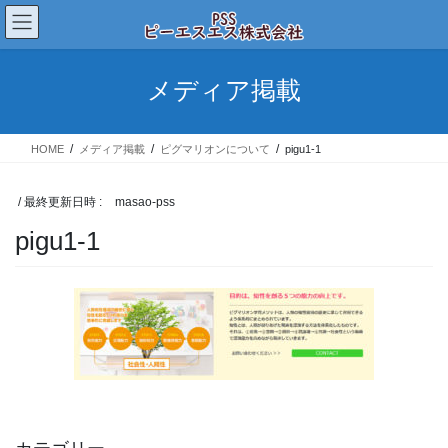
コ
ナ
ン
ビ
テ
ゲ
ン
ー
メディア掲載
ツ
シ
へ
ョ
ス
ン
HOME
メディア掲載
ピグマリオンについて
pigu1-1
キ
に
ッ
移
プ
動
/ 最終更新日時 :
masao-pss
pigu1-1