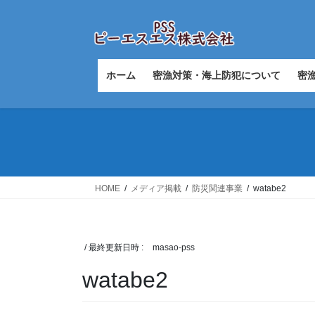
コ
ナ
ン
ビ
テ
ゲ
ン
ー
ツ
シ
ホーム
密漁対策・海上防犯について
密
へ
ョ
ス
ン
キ
に
ッ
移
プ
動
HOME
メディア掲載
防災関連事業
watabe2
/ 最終更新日時 :
masao-pss
watabe2